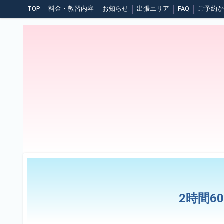
TOP
料金・教習内容
お知らせ
出張エリア
FAQ
煽り運転について
日常点検
夜間の運転
悪天候時の運転
2時間6