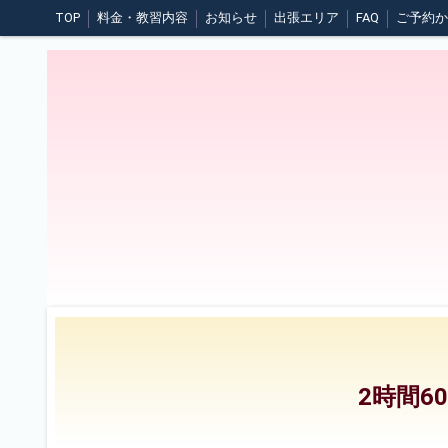
TOP
料金・教習内容
お知らせ
出張エリア
FAQ
煽り運転について
日常点検
夜間の運転
悪天候時の運転
2時間6